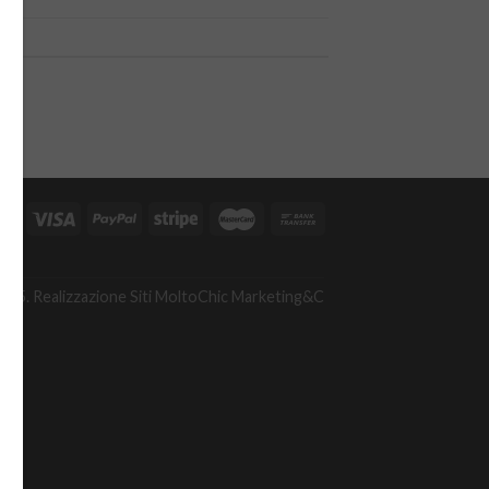
A
475. Realizzazione Siti
MoltoChic Marketing&C