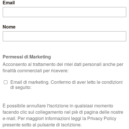
 DI RECESSO
TERMINI E CONDIZIONI
KLARNA FAQ
PRIVACY KLARN
c. S.A.S.
| P.zza Risorgimento, 29, Quarrata (PT) | P.IVA e CF 01401410