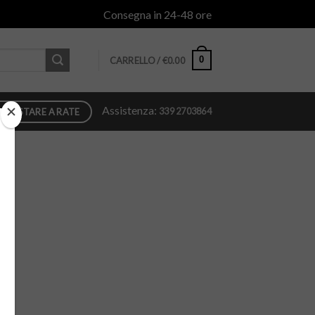
Consegna in 24-48 ore
0
CARRELLO /
€
0.00
Assistenza:
339 2703864
QUISTARE A RATE