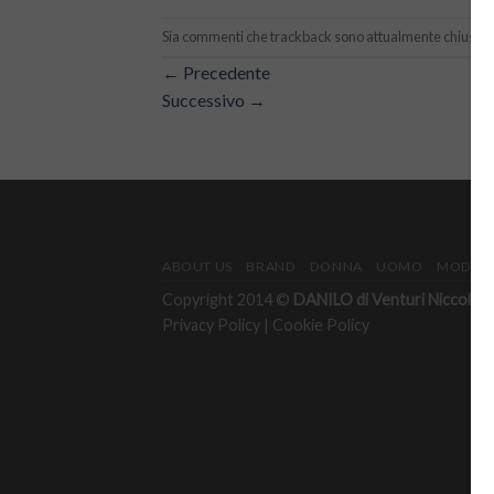
Sia commenti che trackback sono attualmente chiusi.
←
Precedente
Successivo
→
ABOUT US
BRAND
DONNA
UOMO
MODULO
Copyright 2014 ©
DANILO di Venturi Niccolò & 
Privacy Policy
|
Cookie Policy