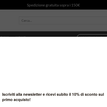
Spedizione gratuita sopra i 150€
ONNA
UOMO
SCOPRI COME AC
26
in
Slider – Homepage Slides