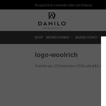
Skip
Acquista in comode rate con Klarna
to
content
SHOP
BRAND DONNA
BRAND UOMO
D
logo-woolrich
Pubblicato
23 Settembre 2016
alle
611 × 1