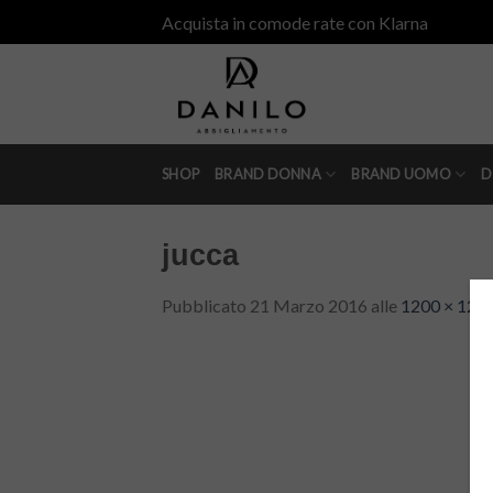
Skip
Acquista in comode rate con Klarna
to
content
SHOP
BRAND DONNA
BRAND UOMO
D
jucca
Pubblicato
21 Marzo 2016
alle
1200 × 120