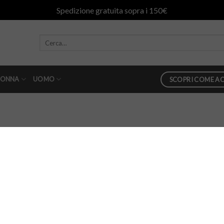
Spedizione gratuita sopra i 150€
ONNA
UOMO
SCOPRI COME AC
0
in
Slider – Homepage Slides