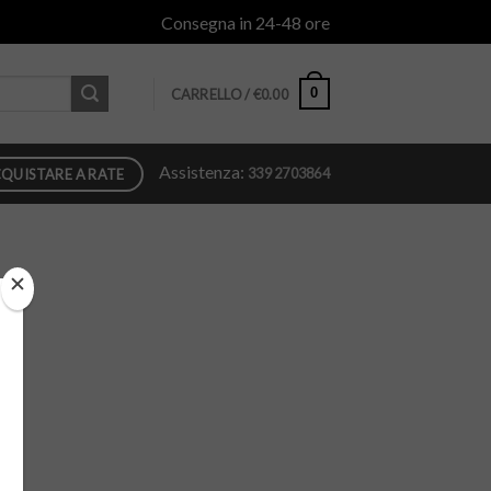
Consegna in 24-48 ore
0
CARRELLO /
€
0.00
Assistenza:
339 2703864
QUISTARE A RATE