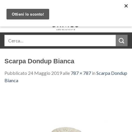
Skip
Acquista in comode rate con Klarna
to
content
0
Scarpa Dondup Bianca
Pubblicato
24 Maggio 2019
alle
787 × 787
in
Scarpa Dondup
Bianca