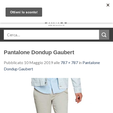
Skip
Acquista in comode rate con Klarna
to
content
0
Pantalone Dondup Gaubert
Pubblicato
10 Maggio 2019
alle
787 × 787
in
Pantalone
Dondup Gaubert