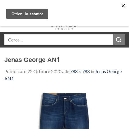
Skip
Acquista in comode rate con Klarna
to
content
0
Jenas George AN1
Pubblicato
22 Ottobre 2020
alle
788 × 788
in
Jenas George
AN1