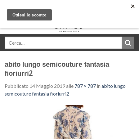
Skip
Acquista in comode rate con Klarna
to
content
0
abito lungo semicouture fantasia
fioriurri2
Pubblicato
14 Maggio 2019
alle
787 × 787
in
abito lungo
semicouture fantasia fioriurri2