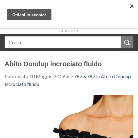
Skip
Acquista in comode rate con Klarna
to
content
0
Abito Dondup incrociato fluido
Pubblicato
10 Maggio 2019
alle
787 × 787
in
Abito Dondup
incrociato fluido