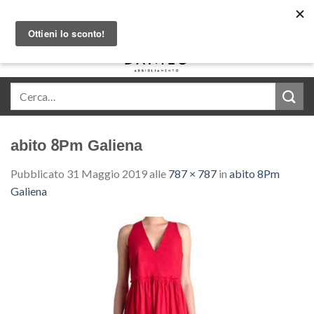
Skip
Acquista in comode rate con Klarna
to
content
0
abito 8Pm Galiena
Pubblicato
31 Maggio 2019
alle
787 × 787
in
abito 8Pm
Galiena