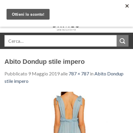
Skip
Acquista in comode rate con Klarna
to
content
0
Abito Dondup stile impero
Pubblicato
9 Maggio 2019
alle
787 × 787
in
Abito Dondup
stile impero