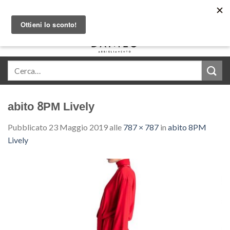
Skip
Acquista in comode rate con Klarna
to
content
0
abito 8PM Lively
Pubblicato
23 Maggio 2019
alle
787 × 787
in
abito 8PM
Lively