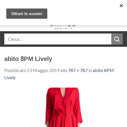
Skip
Acquista in comode rate con Klarna
to
content
0
abito 8PM Lively
Pubblicato
23 Maggio 2019
alle
787 × 787
in
abito 8PM
Lively