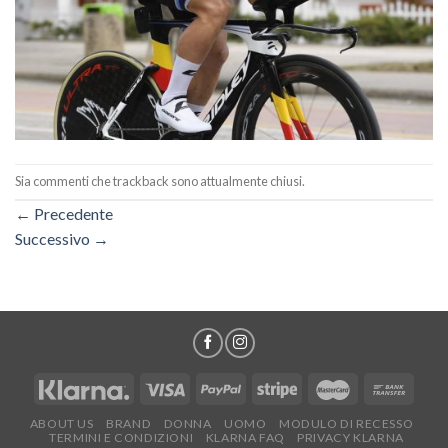
Sia commenti che trackback sono attualmente chiusi.
←
Precedente
Successivo
→
ABOUT US
BRAND
DONNA
UOMO
MODULO DI RECESSO
TERMINI E CONDIZIONI
KLARNA FAQ
PRIVACY KLARNA