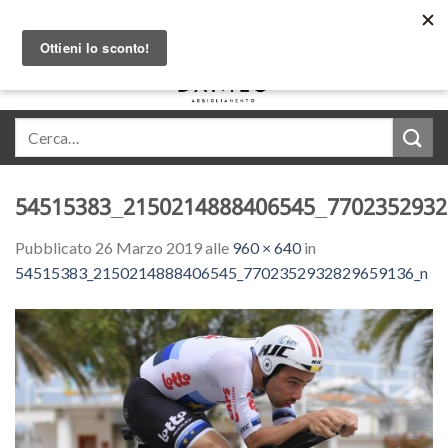
Skip
Acquista in comode rate con Klarna
to
content
0
54515383_2150214888406545_7702352932
Pubblicato
26 Marzo 2019
alle
960 × 640
in
54515383_2150214888406545_7702352932829659136_n