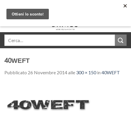
Skip
Acquista in comode rate con Klarna
to
content
0
40WEFT
Pubblicato
26 Novembre 2014
alle
300 × 150
in
40WEFT