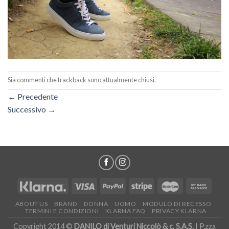
Sia commenti che trackback sono attualmente chiusi.
←
Precedente
Successivo
→
ABOUT US
BRAND
DONNA
UOMO
MODULO DI RECESSO
TERMINI E CONDIZIONI
KLARNA FAQ
PRIVACY KLARNA
Copyright 2014 ©
DANILO di Venturi Niccolò & c. S.A.S.
| P.zza