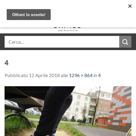
Skip
Acquista in comode rate con Klarna
to
content
0
4
Pubblicato
12 Aprile 2018
alle
1296 × 864
in
4