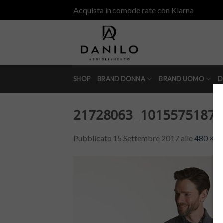
Skip
Acquista in comode rate con Klarna
to
content
SHOP
BRAND DONNA
BRAND UOMO
D
21728063_10155751877
Pubblicato
15 Settembre 2017
alle
480 × 4