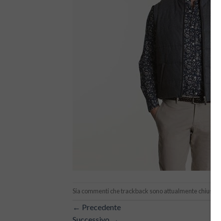
Sia commenti che trackback sono attualmente chiusi.
←
Precedente
Successivo
→