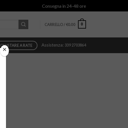
Consegna in 24-48 ore
0
CARRELLO /
€
0.00
Assistenza:
339 2703864
QUISTARE A RATE