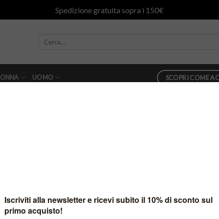
Spedizione gratuita sopra i 150€
ONNA
UOMO
SCOPRI COME AC
889461_725539161987538222_n
80
in
21728063_10155751877889461_725539161987538222_n