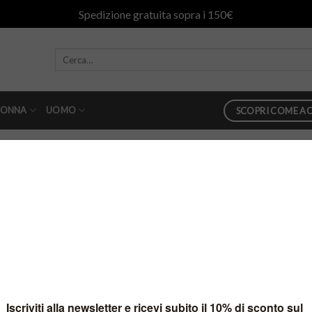
Spedizione gratuita sopra i 150€
ONNA
UOMO
SCOPRI COME AC
n
2