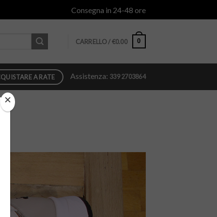
Consegna in 24-48 ore
0
CARRELLO /
€
0.00
Assistenza:
339 2703864
QUISTARE A RATE