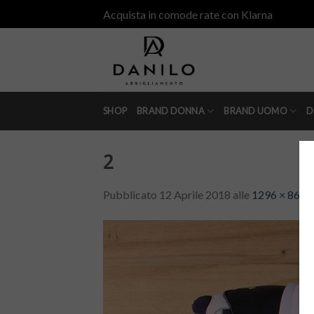
Skip
Acquista in comode rate con Klarna
to
content
SHOP
BRAND DONNA
BRAND UOMO
D
2
Pubblicato
12 Aprile 2018
alle
1296 × 864
i