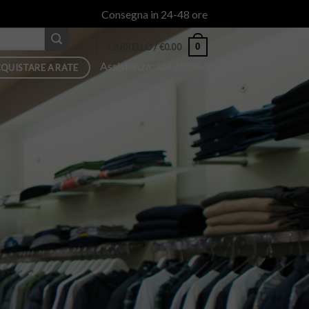
Consegna in 24-48 ore
0
CARRELLO /
€
0.00
Assistenza:
339 2703864
QUISTARE A RATE