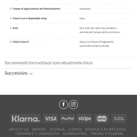
Sia commenti che trackback sono attualmente chiusi.
Successivo
→
ABOUT US
BRAND
DONNA
UOMO
MODULO DI RECESSO
TERMINI E CONDIZIONI
KLARNA FAQ
PRIVACY KLARNA