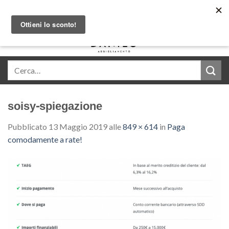
Skip
Acquista in comode rate con Klarna
to
content
0
soisy-spiegazione
Pubblicato
13 Maggio 2019
alle
849 × 614
in
Paga
comodamente a rate!