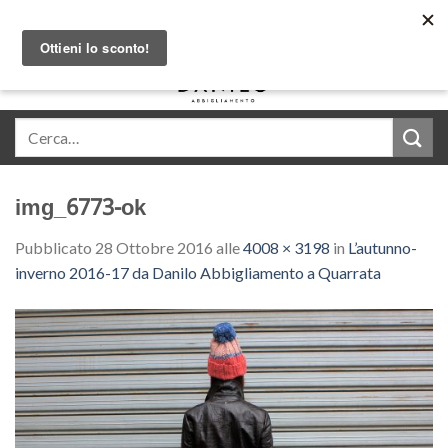
Skip
Acquista in comode rate con Klarna
to
content
0
img_6773-ok
Pubblicato
28 Ottobre 2016
alle
4008 × 3198
in
L’autunno-
inverno 2016-17 da Danilo Abbigliamento a Quarrata