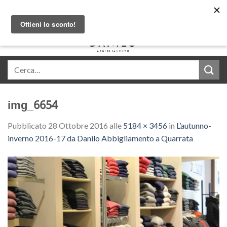
Skip
Acquista in comode rate con Klarna
to
content
0
img_6654
Pubblicato
28 Ottobre 2016
alle
5184 × 3456
in
L’autunno-
inverno 2016-17 da Danilo Abbigliamento a Quarrata