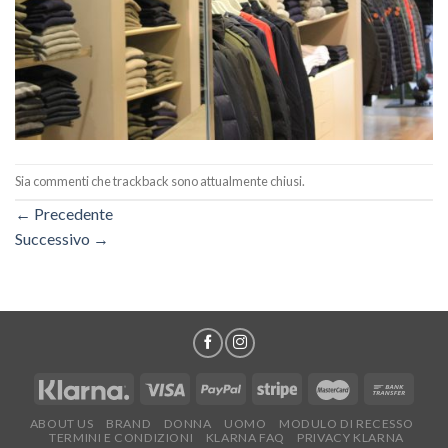
Sia commenti che trackback sono attualmente chiusi.
←
Precedente
Successivo
→
ABOUT US
BRAND
DONNA
UOMO
MODULO DI RECESSO
TERMINI E CONDIZIONI
KLARNA FAQ
PRIVACY KLARNA