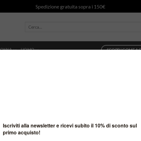
Spedizione gratuita sopra i 150€
ONNA
UOMO
SCOPRI COME AC
lide03_it
560
in
Donna