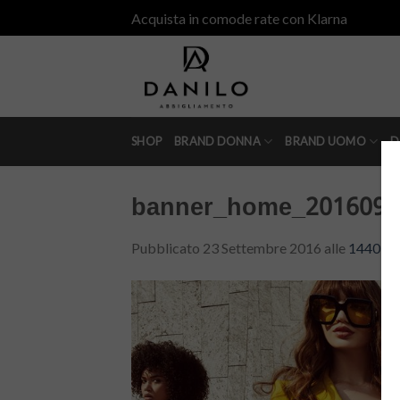
Skip
Acquista in comode rate con Klarna
to
content
SHOP
BRAND DONNA
BRAND UOMO
D
banner_home_201609_s
Pubblicato
23 Settembre 2016
alle
1440 × 