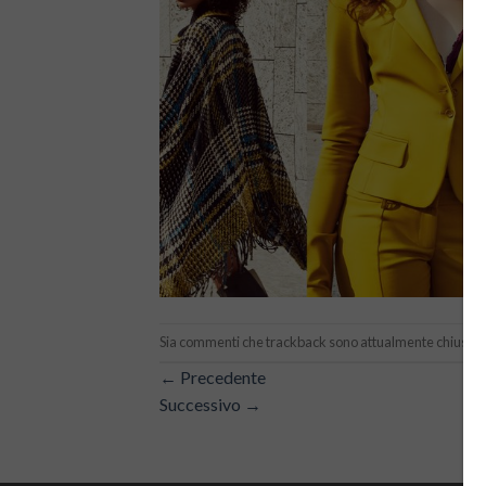
Sia commenti che trackback sono attualmente chiusi.
←
Precedente
Successivo
→